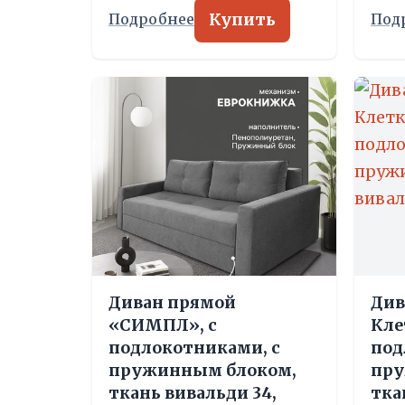
Купить
Подробнее
Под
Диван прямой
Див
«СИМПЛ», с
Кле
подлокотниками, с
под
пружинным блоком,
пру
ткань вивальди 34,
тка