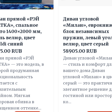
ан прямой «РЭЙ
Диван угловой
ТКА», спальное
«Милан», еврокниж
то 1400×2000 мм,
блок независимых
нь велюр, цвет
пружин, левый угол
aldi синий
велюр, цвет серый
75.00 RUB
58905.00 RUB
ан прямой «РЭЙ
Диван угловой «Мила
КА» — это модель, в
— стиль и комфорт дл
орой продуманная
вашего дома Диван
кциональность
угловой «Милан» в цв
тается с
серый — это практичн
азительным
элегантное решение д
айном. Мягкая
гостиной или просто
юровая обивка в
ко…
ыщенном оттенке…