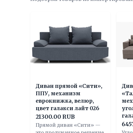
Диван прямой «Сити»,
Див
ППУ, механизм
«Та
еврокнижка, велюр,
мех
цвет галакси лайт 026
уго
гал
21300.00 RUB
645
Прямой диван «Сити» —
это продуманное решение
Угл