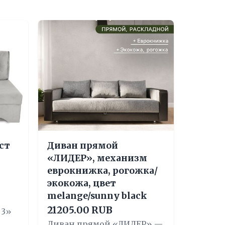
ст
Диван прямой
«ЛИДЕР», механизм
,
еврокнижка, рогожка/
экокожа, цвет
melange/sunny black
21205.00 RUB
 3»
Диван прямой «ЛИДЕР» —