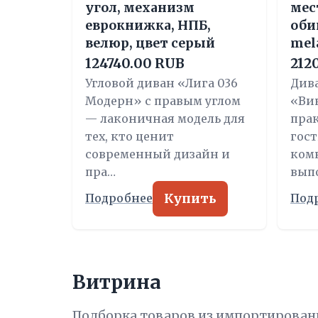
угол, механизм
мес
еврокнижка, НПБ,
оби
велюр, цвет серый
mel
124740.00 RUB
212
Угловой диван «Лига 036
Див
Модерн» с правым углом
«Ви
— лаконичная модель для
пра
тех, кто ценит
гос
современный дизайн и
ком
пра…
выпо
Купить
Подробнее
Под
Витрина
Подборка товаров из импортирован