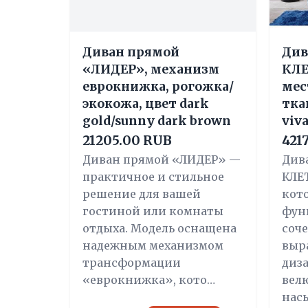
Диван прямой
Див
«ЛИДЕР», механизм
КЛЕ
еврокнижка, рогожка/
мес
экокожа, цвет dark
тка
gold/sunny dark brown
viv
21205.00 RUB
421
Диван прямой «ЛИДЕР» —
Див
практичное и стильное
КЛЕТ
решение для вашей
кот
гостиной или комнаты
фун
отдыха. Модель оснащена
соче
надежным механизмом
выр
трансформации
диз
«еврокнижка», кото…
вел
нас