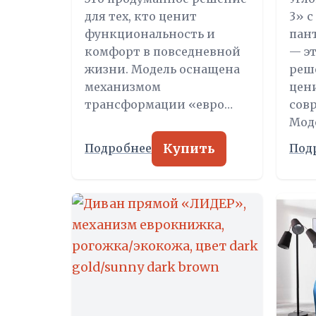
для тех, кто ценит
3» 
функциональность и
пан
комфорт в повседневной
— э
жизни. Модель оснащена
реше
механизмом
цен
трансформации «евро…
сов
Мод
Купить
Подробнее
Под