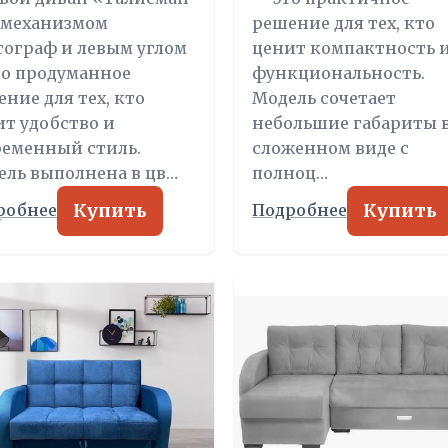
с механизмом
решение для тех, кто
тограф и левым углом
ценит компактность 
то продуманное
функциональность.
ние для тех, кто
Модель сочетает
ит удобство и
небольшие габариты 
ременный стиль.
сложенном виде с
ель выполнена в цв…
полноц…
Купить
Купить
робнее
Подробнее