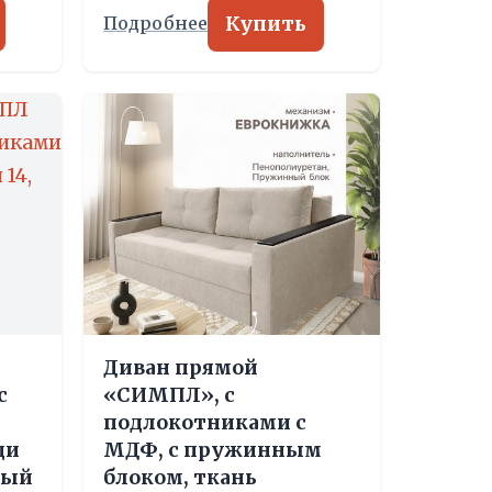
Купить
Подробнее
Диван прямой
с
«СИМПЛ», с
подлокотниками с
ди
МДФ, с пружинным
ерый
блоком, ткань