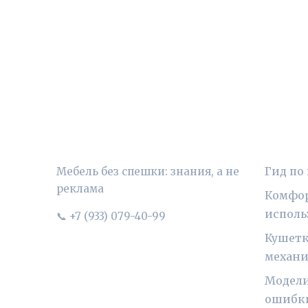
УЮТНЫЙ ВЫБОР
РУБР
Гид по
Мебель без спешки: знания, а не
реклама
Комфор
исполь
📞 +7 (933) 079-40-99
Кушетк
механ
Модели
ошибк