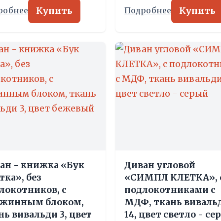
Купить
Купить
робнее
Подробнее
ан - книжка «Бук
Диван угловой
тка», без
«СИМПЛ КЛЕТКА», 
локотников, с
подлокотниками с
жинным блоком,
МДФ, ткань виваль
нь вивальди 3, цвет
14, цвет светло - с