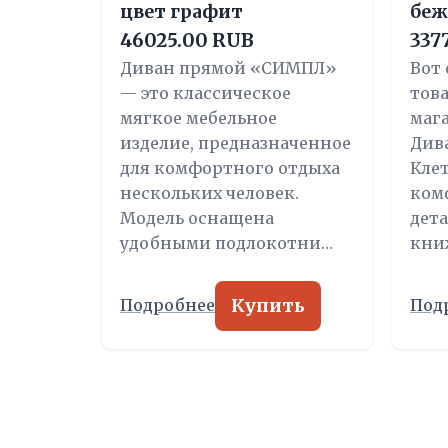
цвет графит
бе
46025.00 RUB
337
Диван прямой «СИМПЛ»
Вот
— это классическое
това
мягкое мебельное
маг
изделие, предназначенное
Див
для комфортного отдыха
Кле
нескольких человек.
ком
Модель оснащена
дета
удобными подлокотни…
кни
Купить
Подробнее
Под