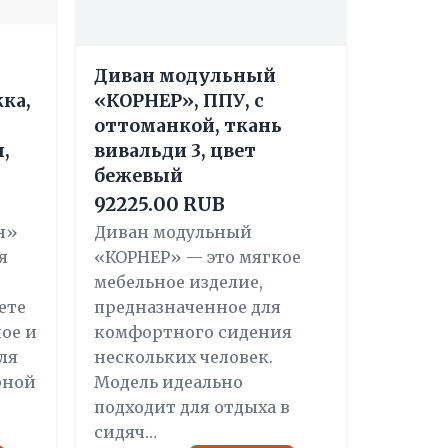
Диван модульный
ка,
«КОРНЕР», ППУ, с
оттоманкой, ткань
,
вивальди 3, цвет
бежевый
92225.00 RUB
н»
Диван модульный
я
«КОРНЕР» — это мягкое
мебельное изделие,
ете
предназначенное для
ое и
комфортного сидения
ля
нескольких человек.
рной
Модель идеально
подходит для отдыха в
сидяч…