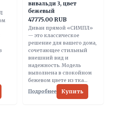
вивальди 3, цвет
бежевый
Л
47775.00 RUB
ом
Диван прямой «СИМПЛ»
я
— это классическое
решение для вашего дома,
з
сочетающее стильный
внешний вид и
надежность. Модель
выполнена в спокойном
бежевом цвете из тка…
Купить
Подробнее