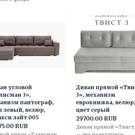
ан угловой
Диван прямой «Тви
лисман 3»,
3», механизм
анизм пантограф,
еврокнижка, велюр
л левый, велюр,
цвет серый
акси лайт 005
29700.00 RUB
75.00 RUB
Диван прямой «Твист
овой диван «Талисман
— это практичное