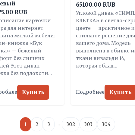
жевый
65100.00 RUB
75.00 RUB
Угловой диван «СИМП
 описание карточки
КЛЕТКА» в светло-сер
ра для интернет-
цвете — практичное и
азина мягкой мебели:
стильное решение дл
ан-книжка «Бук
вашего дома. Модель
тка» — бежевый
выполнена в обивке и
форт без лишних
ткани вивальди 14,
лей Этот диван-
которая облад…
жка без подлокотн…
Купить
Купить
робнее
Подробнее
…
1
2
3
302
303
304