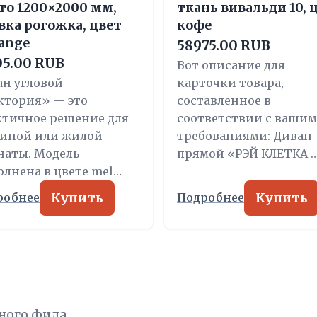
то 1200×2000 мм,
ткань вивальди 10, 
вка рогожка, цвет
кофе
ange
58975.00 RUB
05.00 RUB
Вот описание для
ан угловой
карточки товара,
ктория» — это
составленное в
ктичное решение для
соответствии с ваши
тиной или жилой
требованиями: Диван
наты. Модель
прямой «РЭЙ КЛЕТКА 
лнена в цвете mel…
Купить
Купить
робнее
Подробнее
ного фида.