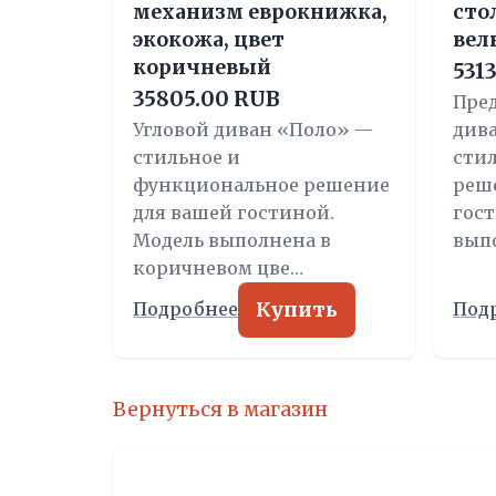
механизм еврокнижка,
сто
экокожа, цвет
вел
коричневый
531
35805.00 RUB
Пре
Угловой диван «Поло» —
див
стильное и
сти
функциональное решение
реш
для вашей гостиной.
гост
Модель выполнена в
вып
коричневом цве…
Купить
Подробнее
Под
Вернуться в магазин