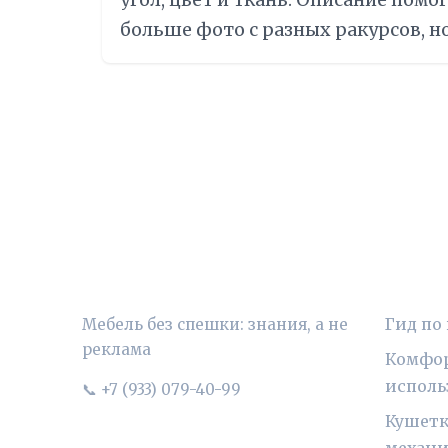
угол, цвет и ткань. Описание помо
больше фото с разных ракурсов, но
УЮТНЫЙ ВЫБОР
РУБР
Гид по
Мебель без спешки: знания, а не
реклама
Комфор
исполь
📞 +7 (933) 079-40-99
Кушетк