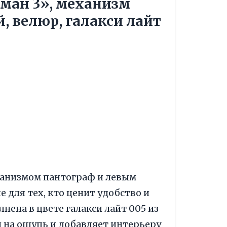
ман 3», механизм
, велюр, галакси лайт
ханизмом пантограф и левым
 для тех, кто ценит удобство и
нена в цвете галакси лайт 005 из
 на ощупь и добавляет интерьеру