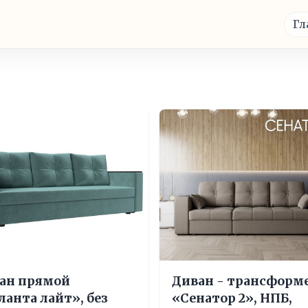
Гл
ан прямой
Диван - трансформ
ланта лайт», без
«Сенатор 2», НПБ,