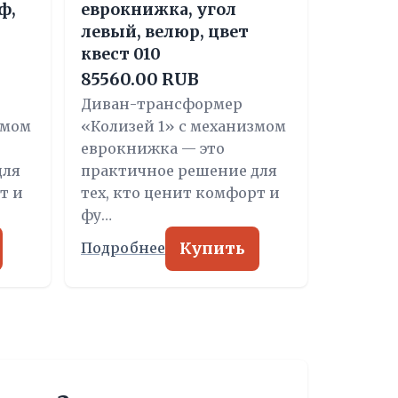
ф,
еврокнижка, угол
левый, велюр, цвет
квест 010
85560.00 RUB
Диван-трансформер
змом
«Колизей 1» с механизмом
еврокнижка — это
для
практичное решение для
т и
тех, кто ценит комфорт и
фу…
Купить
Подробнее