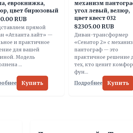
ла, еврокнижка,
механизм пантогра
юр, цвет бирюзовый
угол левый, велюр,
цвет квест 032
30.00 RUB
82305.00 RUB
дставляем прямой
ан «Атланта лайт» —
Диван-трансформер
льное и практичное
«Сенатор 2» с механи
ение для вашей
пантограф — это
иной. Модель
практичное решение 
олнена …
тех, кто ценит комфор
фун…
Купить
Купить
робнее
Подробнее