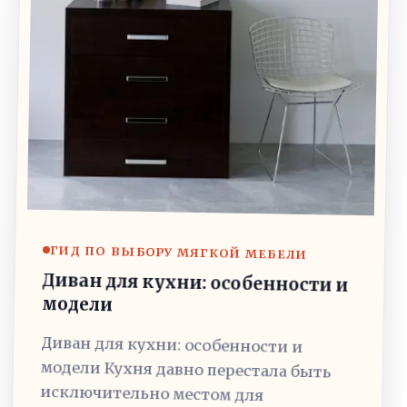
ГИД ПО ВЫБОРУ МЯГКОЙ МЕБЕЛИ
Диван для кухни: особенности и
модели
Диван для кухни: особенности и
модели Кухня давно перестала быть
исключительно местом для
приготовления пищи. В современных