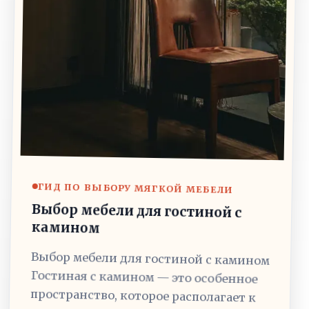
ГИД ПО ВЫБОРУ МЯГКОЙ МЕБЕЛИ
Выбор мебели для гостиной с
камином
Выбор мебели для гостиной с камином
Гостиная с камином — это особенное
пространство, которое располагает к