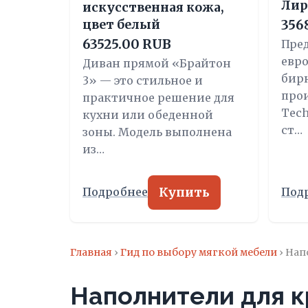
Лир
искусственная кожа,
цвет белый
356
63525.00 RUB
Пред
евр
Диван прямой «Брайтон
бир
3» — это стильное и
прои
практичное решение для
Tech
кухни или обеденной
ст…
зоны. Модель выполнена
из…
Купить
Подробнее
Под
Главная
›
Гид по выбору мягкой мебели
› Нап
Наполнители для к