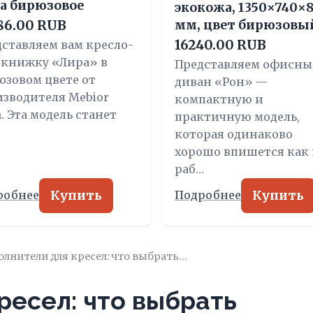
а бирюзовое
экокожа, 1350×740×
86.00 RUB
мм, цвет бирюзовы
16240.00 RUB
ставляем вам кресло-
окнижку «Лира» в
Представляем офисн
юзовом цвете от
диван «Рон» —
зводителя Mebior
компактную и
. Эта модель станет
практичную модель,
которая одинаково
хорошо впишется как 
раб…
Купить
Купить
робнее
Подробнее
олнители для кресел: что выбрать…
ресел: что выбрать