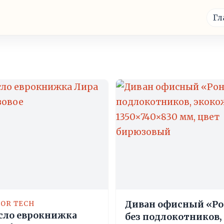
Гл
Диван офисный «Ро
IOR TECH
сло еврокнижка
без подлокотников,