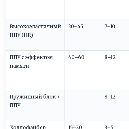
Высокоэластичный
30–45
7–10
ППУ (HR)
ППУ с эффектом
40–60
8–12
памяти
Пружинный блок +
—
8–12
ППУ
Холлофайбер
15–20
3–5