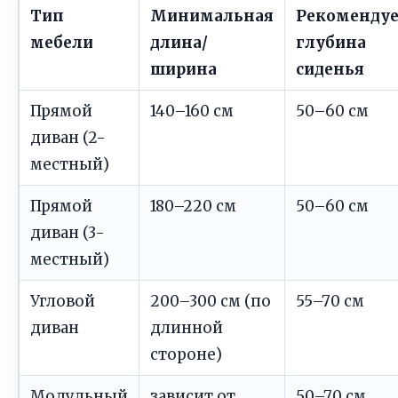
Тип
Минимальная
Рекоменду
мебели
длина/
глубина
ширина
сиденья
Прямой
140–160 см
50–60 см
диван (2-
местный)
Прямой
180–220 см
50–60 см
диван (3-
местный)
Угловой
200–300 см (по
55–70 см
диван
длинной
стороне)
Модульный
зависит от
50–70 см