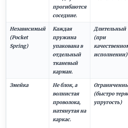
прогибаются
соседние.
Независимый
Каждая
Длительный
(Pocket
пружина
(при
Spring)
упакована в
качественно
отдельный
исполнении)
тканевый
карман.
Змейка
Не блок, а
Ограниченн
волнистая
(быстро теря
проволока,
упругость)
натянутая на
каркас.