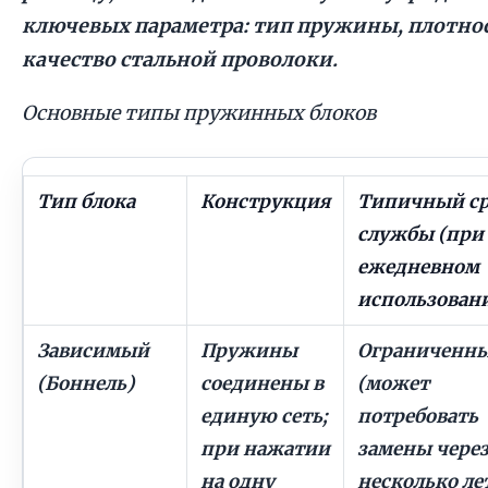
ключевых параметра: тип пружины, плотнос
качество стальной проволоки.
Основные типы пружинных блоков
Тип блока
Конструкция
Типичный с
службы (при
ежедневном
использован
Зависимый
Пружины
Ограниченн
(Боннель)
соединены в
(может
единую сеть;
потребовать
при нажатии
замены чере
на одну
несколько ле