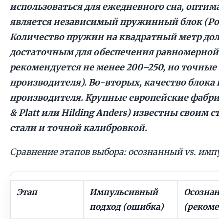
использоваться для ежедневного сна, опти
является независимый пружинный блок (Pock
Количество пружин на квадратный метр до
достаточным для обеспечения равномерно
рекомендуется не менее 200–250, но точные
производителя). Во-вторых, качество блока
производителя. Крупные европейские фабри
& Platt или Hilding Anders) известны своим
стали и точной калибровкой.
Сравнение этапов выбора: осознанный vs. им
Этап
Импульсивный
Осозна
подход (ошибка)
(рекоме