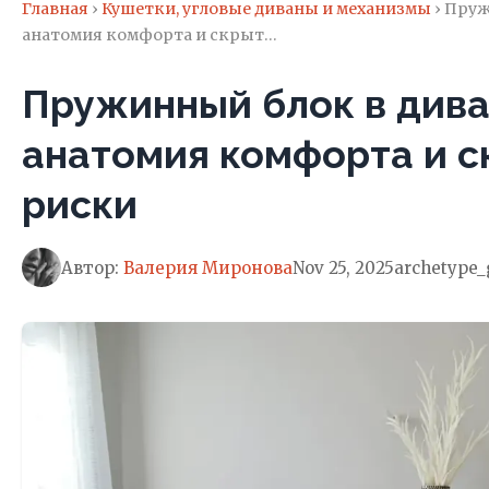
Главная
›
Кушетки, угловые диваны и механизмы
› Пруж
анатомия комфорта и скрыт…
Пружинный блок в дива
анатомия комфорта и 
риски
Автор:
Валерия Миронова
Nov 25, 2025
archetype_