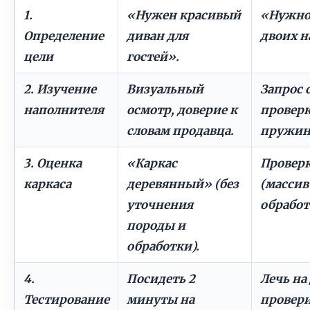
1.
«Нужен красивый
«Нужно 
Определение
диван для
двоих н
цели
гостей».
2. Изучение
Визуальный
Запрос 
наполнителя
осмотр, доверие к
проверк
словам продавца.
пружин
3. Оценка
«Каркас
Проверк
каркаса
деревянный» (без
(массив
уточнения
обработ
породы и
обработки).
4.
Посидеть 2
Лечь на
Тестирование
минуты на
провери