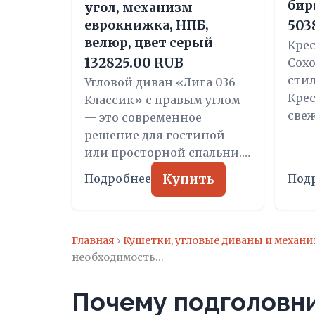
бир
угол, механизм
еврокнижка, НПБ,
503
велюр, цвет серый
Кре
132825.00 RUB
Сохо
стил
Угловой диван «Лига 036
Крес
Классик» с правым углом
све
— это современное
решение для гостиной
или просторной спальни.…
Купить
Подробнее
Под
Главная
›
Кушетки, угловые диваны и механ
необходимость…
Почему подголовни