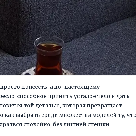
е просто присесть, а по-настоящему
ресло, способное принять усталое тело и дать
новится той деталью, которая превращает
о как выбрать среди множества моделей ту, чт
ираться спокойно, без лишней спешки.