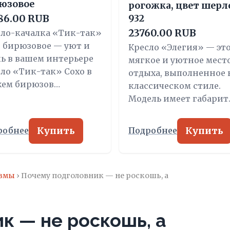
юзовое
рогожка, цвет шерл
86.00 RUB
932
23760.00 RUB
сло-качалка «Тик-так»
 бирюзовое — уют и
Кресло «Элегия» — эт
ь в вашем интерьере
мягкое и уютное мест
ло «Тик-так» Сохо в
отдыха, выполненное 
жем бирюзов…
классическом стиле.
Модель имеет габарит
Купить
Купить
робнее
Подробнее
измы
› Почему подголовник — не роскошь, а
к — не роскошь, а