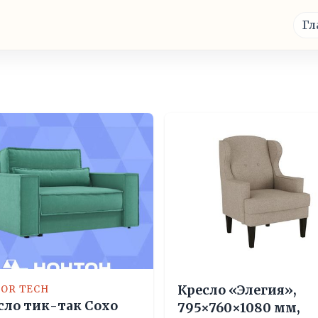
Гл
Кресло «Элегия»,
IOR TECH
сло тик-так Сохо
795×760×1080 мм,