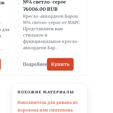
№4 светло-серое
ок
76006.00 RUB
Кресло-аккордеон Барон
№4 светло-серое от МАРС
о
Представляем вам
о для
стильное и
в
функциональное кресло-
аккордеон Бар…
…
Купить
Подробнее
ПОХОЖИЕ МАТЕРИАЛЫ
Наполнитель для дивана из
поролона или синтепона