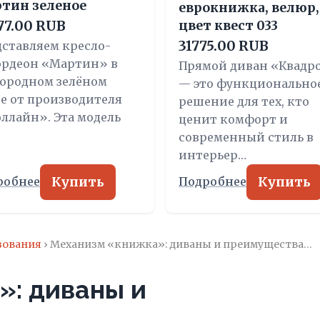
тин зеленое
еврокнижка, велюр,
77.00 RUB
цвет квест 033
31775.00 RUB
ставляем кресло-
ордеон «Мартин» в
Прямой диван «Квадро
городном зелёном
— это функционально
е от производителя
решение для тех, кто
ллайн». Эта модель
ценит комфорт и
…
современный стиль в
интерьер…
Купить
Купить
робнее
Подробнее
зования
› Механизм «книжка»: диваны и преимущества…
»: диваны и