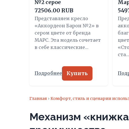
№2 серое
Мар
72506.00 RUB
549
Представляем кресло
Пред
«Аккордеон Барон №2» в
акк
сером цвете от бренда
бла
МАРС. Эта модель сочетает
цвет
в себе классические…
«Сто
ста
Купить
Подробнее
Под
Главная
›
Комфорт, стиль и сценарии исполь
Механизм «книжка