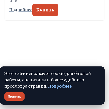
или…
Купить
Подробнее
УЮТНЫЙ ВЫБОР
Мебель без спешки: знания, а не реклама
Этот сайт использует cookie для базовой
📞 +7 (933) 079-40-99
работы, аналитики и более удобного
просмотра страниц.
Подробнее
Принять
РУБРИКИ