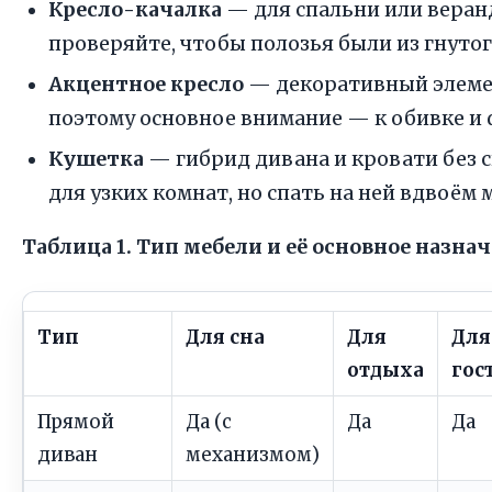
Кресло-качалка
— для спальни или веранд
проверяйте, чтобы полозья были из гнутого
Акцентное кресло
— декоративный элемен
поэтому основное внимание — к обивке и 
Кушетка
— гибрид дивана и кровати без 
для узких комнат, но спать на ней вдвоём
Таблица 1. Тип мебели и её основное назна
Тип
Для сна
Для
Для
отдыха
гос
Прямой
Да (с
Да
Да
диван
механизмом)