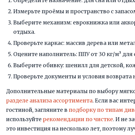
Определите назначение: для сна или отдых
Измерьте проёмы и пространство с запасо
Выберите механизм: еврокнижка или аккор
отдыха.
Проверьте каркас: массив дерева или мет
Оцените наполнитель: ППУ от 30 кг/м³ для 
Выберите обивку: шенилл для детской, ко
Проверьте документы и условия возврата н
Дополнительные материалы по выбору мягко
разделе анализа ассортимента
. Если вас ин
гостиной, загляните в
подборку по типам ди
используйте
рекомендации по чистке
. И не 
это инвестиция на несколько лет, поэтому л