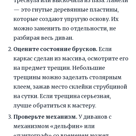
треснула или выскочила из паза. Ламели
— это гнутые деревянные пластины,
которые создают упругую основу. Их
можно заменить по отдельности, не
разбирая весь диван.
Оцените состояние брусков.
Если
каркас сделан из массива, осмотрите его
на предмет трещин. Небольшие
трещины можно заделать столярным
клеем, зажав место склейки струбциной
на сутки. Если трещина серьезная,
лучше обратиться к мастеру.
Проверьте механизм.
У диванов с
механизмом «дельфин» или
«пантограф» со временем может