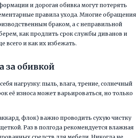
формации и дорогая обивка могут потерять
элементарные правила ухода. Многие обращения
роизводственным браком, а с неправильной
зберем, как продлить срок службы диванов и
е всего и как их избежать.
а за обивкой
ебя нагрузку: пыль, влага, трение, солнечный
срок её износа может варьироваться, но только
аккард, флок) важно проводить сухую чистку
щеткой. Раз в полгода рекомендуется влажная
ированных средств для мебели. Никогда не