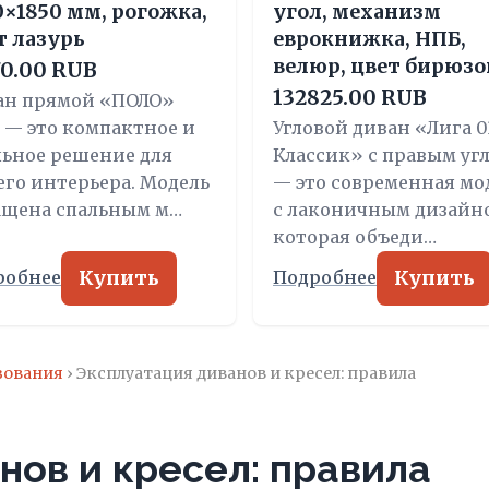
0×1850 мм, рогожка,
угол, механизм
т лазурь
еврокнижка, НПБ,
велюр, цвет бирюз
70.00 RUB
132825.00 RUB
ан прямой «ПОЛО»
e — это компактное и
Угловой диван «Лига 0
льное решение для
Классик» с правым уг
го интерьера. Модель
— это современная мо
ащена спальным м…
с лаконичным дизайн
которая объеди…
Купить
Купить
робнее
Подробнее
зования
› Эксплуатация диванов и кресел: правила
нов и кресел: правила