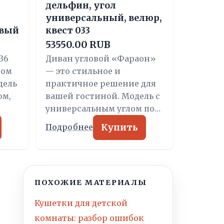
дельфин, угол
универсальный, велюр,
овый
квест 033
53550.00 RUB
36
Диван угловой «Фараон»
лом
— это стильное и
дель
практичное решение для
ом,
вашей гостиной. Модель с
универсальным углом по…
Купить
Подробнее
ПОХОЖИЕ МАТЕРИАЛЫ
Кушетки для детской
комнаты: разбор ошибок