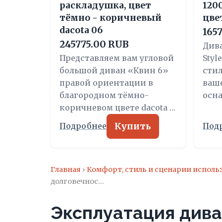
раскладушка, цвет
120
тёмно - коричневый
цве
dacota 06
165
245775.00 RUB
Див
Представляем вам угловой
Styl
большой диван «Квин 6»
сти
правой ориентации в
ваше
благородном тёмно-
осн
коричневом цвете dacota …
Купить
Подробнее
Под
Главная
›
Комфорт, стиль и сценарии исполь
долговечнос…
Эксплуатация дива