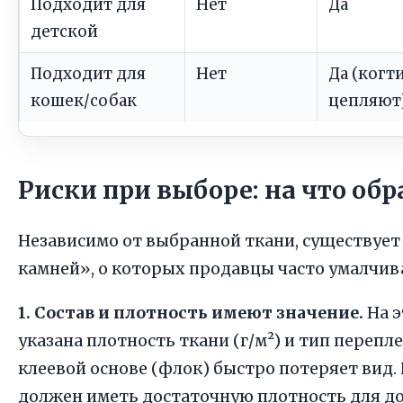
Подходит для
Нет
Да
детской
Подходит для
Нет
Да (когт
кошек/собак
цепляют
Риски при выборе: на что об
Независимо от выбранной ткани, существуе
камней», о которых продавцы часто умалчив
1. Состав и плотность имеют значение.
На э
указана плотность ткани (г/м²) и тип переп
клеевой основе (флок) быстро потеряет вид
должен иметь достаточную плотность для до