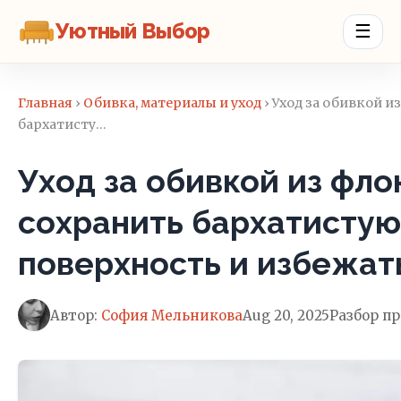
Уютный Выбор
☰
Главная
›
Обивка, материалы и уход
› Уход за обивкой и
бархатисту…
Уход за обивкой из флок
сохранить бархатистую
поверхность и избежат
Автор:
София Мельникова
Aug 20, 2025
Разбор п