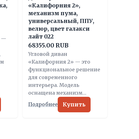
ка,
«Калифорния 2»,
механизм пума,
универсальный, ППУ,
велюр, цвет галакси
лайт 022
 —
68355.00 RUB
,
Угловой диван
ым
«Калифорния 2» — это
функциональное решение
для современного
интерьера. Модель
оснащена механизм…
Купить
Подробнее