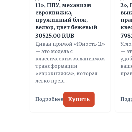
11», ППУ, механизм
2»,
еврокнижка,
вык
пружинный блок,
пра
велюр, цвет бежевый
кве
30525.00 RUB
798
Диван прямой «Юность 11»
Угло
— это модель с
— э
классическим механизмом
удо
трансформации
ваше
«еврокнижка», которая
пра
легко прев…
Купить
Подробнее
Под