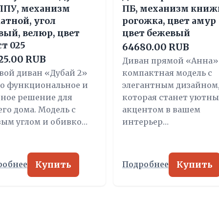
 ППУ, механизм
ПБ, механизм книж
атной, угол
рогожка, цвет амур
вый, велюр, цвет
цвет бежевый
ст 025
64680.00 RUB
25.00 RUB
Диван прямой «Анна»
вой диван «Дубай 2»
компактная модель с
то функциональное и
элегантным дизайном
бное решение для
которая станет уютн
го дома. Модель с
акцентом в вашем
вым углом и обивко…
интерьер…
Купить
Купить
робнее
Подробнее