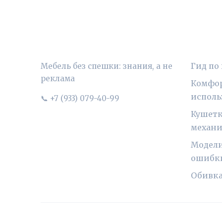
УЮТНЫЙ ВЫБОР
РУБР
Гид по
Мебель без спешки: знания, а не
реклама
Комфор
исполь
📞 +7 (933) 079-40-99
Кушетк
механ
Модели
ошибк
Обивка