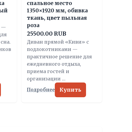
ка
спальное место
ный
1350×1920 мм, обивка
ткань, цвет пыльная
роза
 —
25500.00 RUB
для
сна.
Диван прямой «Киви» с
иков
подлокотниками —
практичное решение для
ежедневного отдыха,
приема гостей и
организации …
Купить
Подробнее