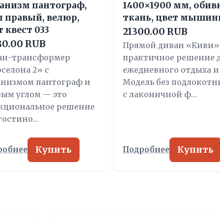
анизм пантограф,
1400×1900 мм, обив
л правый, велюр,
ткань, цвет мыши
т квест 033
21300.00 RUB
80.00 RUB
Прямой диван «Киви»
ан-трансформер
практичное решение 
селона 2» с
ежедневного отдыха и 
анизмом пантограф и
Модель без подлокотн
ым углом — это
с лаконичной ф…
кциональное решение
 гостино…
Купить
Купить
робнее
Подробнее