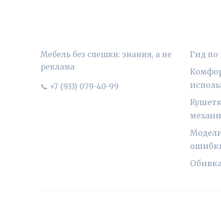
УЮТНЫЙ ВЫБОР
РУБР
Гид по
Мебель без спешки: знания, а не
реклама
Комфор
исполь
📞 +7 (933) 079-40-99
Кушетк
механ
Модели
ошибк
Обивка