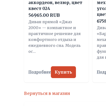
аккордеон, велюр, цвет
мех
квест 024
уго
цве
56965.00 RUB
675
Диван прямой «Джаз
2000» — компактное и
Див
практичное решение для
«Бар
комфортного отдыха и
мех
ежедневного сна. Модель
прав
ос…
фун
для
Купить
Подробнее
Под
Вернуться в магазин