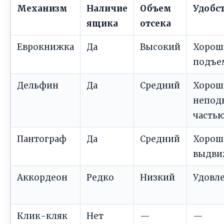
Механизм
Наличие
Объем
Удобст
ящика
отсека
Еврокнижка
Да
Высокий
Хорош
подъе
Дельфин
Да
Средний
Хорош
непод
частью
Пантограф
Да
Средний
Хорош
выдви
Аккордеон
Редко
Низкий
Удовл
Клик-кляк
Нет
—
—