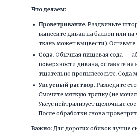
Что делаем:
Проветривание.
Раздвиньте шторы
вынесите диван на балкон или на
ткань может выцвести). Оставьте 
Сода.
Обычная пищевая сода — абс
поверхности дивана, оставьте на 
тщательно пропылесосьте. Сода м
Уксусный раствор.
Разведите стол
Смочите мягкую тряпку (не мочалк
Уксус нейтрализует щелочные соед
После обработки снова проветрит
Важно:
Для дорогих обивок лучше сн