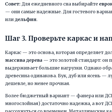
Совет:
Для ежедневного сна выбирайте
евро
— они самые надежные. Для гостевого вари
или
дельфин
.
Шаг 3. Проверьте каркас и н
Каркас — это основа, которая определяет до
массива дерева
— это золотой стандарт: он 
выдерживает большие нагрузки. Однако обра
древесина одинакова. Бук, дуб или ясень — 
дешевле, но менее прочная.
Более бюджетный вариант — фанера или ДСП
многослойная) достаточно надежна, а вот ДС
рассохнуться со временем. Металлические к