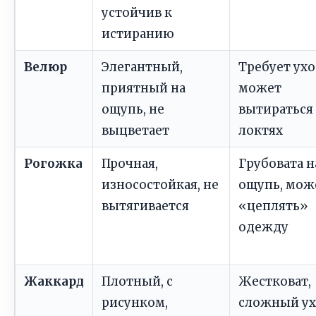
устойчив к
истиранию
Велюр
Элегантный,
Требует ухо
приятный на
может
ощупь, не
вытираться
выцветает
локтях
Рогожка
Прочная,
Грубовата н
износостойкая, не
ощупь, мож
вытягивается
«цеплять»
одежду
Жаккард
Плотный, с
Жестковат,
рисунком,
сложный у