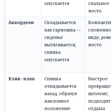
опускается
спальное
место
Аккордеон
Складывается
Компактн
как гармошка —
сложенн
сиденье
виде, ров
вытягивается,
место
спинка
опускается
Клик-кляк
Спинка
Быстрое
откидывается
превраще
назад, образуя
шезлонг,
наклонное
подходит
положение
отдыха