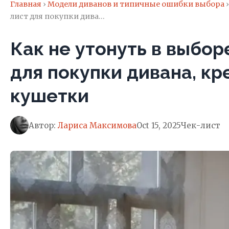
Главная
›
Модели диванов и типичные ошибки выбора
›
лист для покупки дива…
Как не утонуть в выбор
для покупки дивана, кр
кушетки
Автор:
Лариса Максимова
Oct 15, 2025
Чек-лист